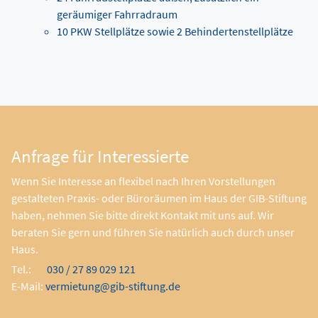
geräumiger Fahrradraum
10 PKW Stellplätze sowie 2 Behindertenstellplätze
Anfrage für Interessierte
Wenn Sie Interesse an flexibel nach Ihren Vorstellungen
gestalteten Praxis- oder Büroräumen im Haus der GIB-Stiftung
haben, nehmen Sie bitte direkt Kontakt mit uns auf. Wir
beraten Sie gern und führen Sie natürlich auch durch unser
Haus.
Tel.:
030 / 27 89 029 121
E-Mail:
vermietung@gib-stiftung.de