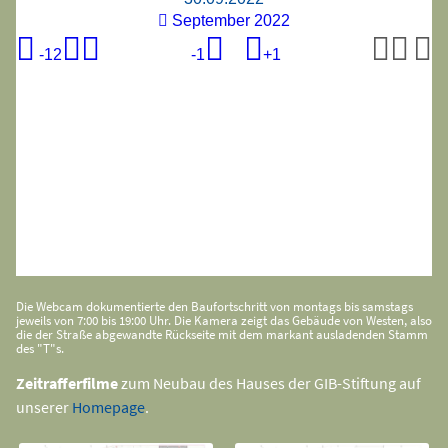
Die Webcam dokumentierte den Baufortschritt von montags bis samstags
jeweils von 7:00 bis 19:00 Uhr. Die Kamera zeigt das Gebäude von Westen, also
die der Straße abgewandte Rückseite mit dem markant ausladenden Stamm
des "T"s.
Zeitrafferfilme
zum Neubau des Hauses der GIB-Stiftung auf
unserer
Homepage
.