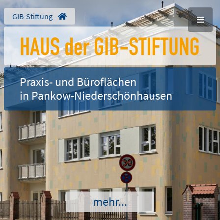
GIB-Stiftung
Praxis- und Büroflächen
in Pankow-Niederschönhausen
mehr...