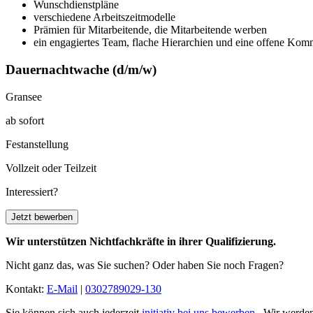
Wunschdienstpläne
verschiedene Arbeitszeitmodelle
Prämien für Mitarbeitende, die Mitarbeitende werben
ein engagiertes Team, flache Hierarchien und eine offene Kom
Dauernachtwache
(d/m/w)
Gransee
ab sofort
Festanstellung
Vollzeit oder Teilzeit
Interessiert?
Jetzt bewerben
Wir unterstützen Nichtfachkräfte in ihrer Qualifizierung.
Nicht ganz das, was Sie suchen? Oder haben Sie noch Fragen?
Kontakt:
E-Mail
|
0302789029-130
Sie können sich auch jederzeit
initiativ bei uns bewerben
. Wir werden