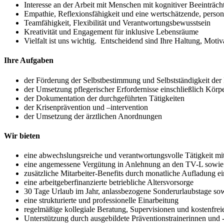
Interesse an der Arbeit mit Menschen mit kognitiver Beeinträc
Empathie, Reflexionsfähigkeit und eine wertschätzende, person
Teamfähigkeit, Flexibilität und Verantwortungsbewusstsein
Kreativität und Engagement für inklusive Lebensräume
Vielfalt ist uns wichtig. Entscheidend sind Ihre Haltung, Motiv
Ihre Aufgaben
der Förderung der Selbstbestimmung und Selbstständigkeit d
der Umsetzung pflegerischer Erfordernisse einschließlich Körp
der Dokumentation der durchgeführten Tätigkeiten
der Krisenprävention und –intervention
der Umsetzung der ärztlichen Anordnungen
Wir bieten
eine abwechslungsreiche und verantwortungsvolle Tätigkeit mit
eine angemessene Vergütung in Anlehnung an den TV-L sowie Z
zusätzliche Mitarbeiter-Benefits durch monatliche Aufladung e
eine arbeitgeberfinanzierte betriebliche Altersvorsorge
30 Tage Urlaub im Jahr, anlassbezogene Sonderurlaubstage sowi
eine strukturierte und professionelle Einarbeitung
regelmäßige kollegiale Beratung, Supervisionen und kostenfrei
Unterstützung durch ausgebildete Präventionstrainerinnen und -