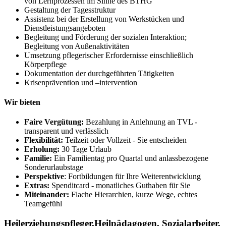
von Lernprozessen im Sinne des BTHG
Gestaltung der Tagesstruktur
Assistenz bei der Erstellung von Werkstücken und
Dienstleistungsangeboten
Begleitung und Förderung der sozialen Interaktion;
Begleitung von Außenaktivitäten
Umsetzung pflegerischer Erfordernisse einschließlich
Körperpflege
Dokumentation der durchgeführten Tätigkeiten
Krisenprävention und –intervention
Wir bieten
Faire Vergütung:
Bezahlung in Anlehnung an TVL -
transparent und verlässlich
Flexibilität:
Teilzeit oder Vollzeit - Sie entscheiden
Erholung:
30 Tage Urlaub
Familie:
Ein Familientag pro Quartal und anlassbezogene
Sonderurlaubstage
Perspektive
: Fortbildungen für Ihre Weiterentwicklung
Extras:
Spenditcard - monatliches Guthaben für Sie
Miteinander:
Flache Hierarchien, kurze Wege, echtes
Teamgefühl
Heilerziehungspfleger,Heilpädagogen, Sozialarbeiter,