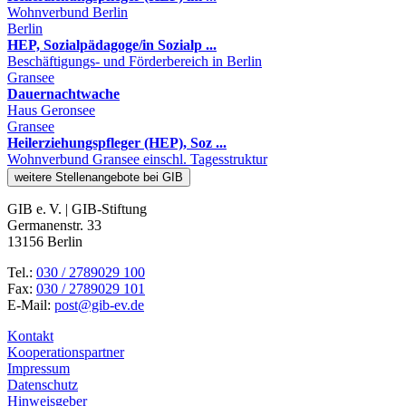
Wohnverbund Berlin
Berlin
HEP, Sozialpädagoge/in Sozialp ...
Beschäftigungs- und Förderbereich in Berlin
Gransee
Dauernachtwache
Haus Geronsee
Gransee
Heilerziehungspfleger (HEP), Soz ...
Wohnverbund Gransee einschl. Tagesstruktur
weitere Stellenangebote bei GIB
GIB e. V. | GIB-Stiftung
Germanenstr. 33
13156 Berlin
Tel.:
030 / 2789029 100
Fax:
030 / 2789029 101
E-Mail:
post@gib-ev.de
Kontakt
Kooperationspartner
Impressum
Datenschutz
Hinweisgeber