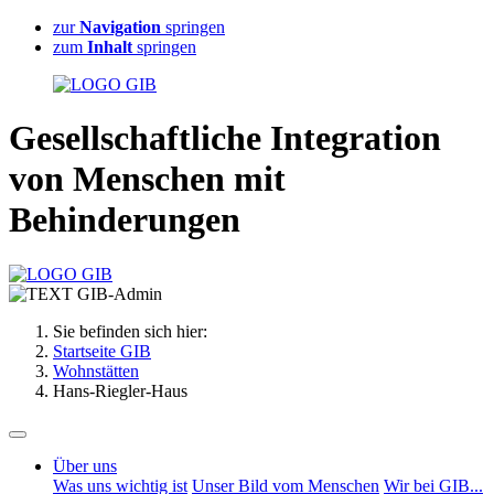
zur
Navigation
springen
zum
Inhalt
springen
G
esellschaftliche
I
ntegration
von Menschen mit
B
ehinderungen
Sie befinden sich hier:
Startseite GIB
Wohnstätten
Hans-Riegler-Haus
Über uns
Was uns wichtig ist
Unser Bild vom Menschen
Wir bei GIB...