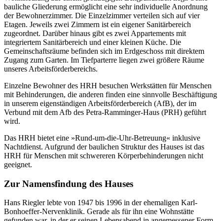
bauliche Gliederung ermöglicht eine sehr individuelle Anordnung
der Bewohnerzimmer. Die Einzelzimmer verteilen sich auf vier
Etagen. Jeweils zwei Zimmern ist ein eigener Sanitärbereich
zugeordnet. Darüber hinaus gibt es zwei Appartements mit
integriertem Sanitärbereich und einer kleinen Küche. Die
Gemeinschaftsräume befinden sich im Erdgeschoss mit direktem
Zugang zum Garten. Im Tiefparterre liegen zwei größere Räume
unseres Arbeitsförderbereichs.
Einzelne Bewohner des HRH besuchen Werkstätten für Menschen
mit Behinderungen, die anderen finden eine sinnvolle Beschäftigung
in unserem eigenständigen Arbeitsförderbereich (AfB), der im
Verbund mit dem Afb des Petra-Ramminger-Haus (PRH) geführt
wird.
Das HRH bietet eine »Rund-um-die-Uhr-Betreuung« inklusive
Nachtdienst. Aufgrund der baulichen Struktur des Hauses ist das
HRH für Menschen mit schwereren Körperbehinderungen nicht
geeignet.
Zur Namensfindung des Hauses
Hans Riegler lebte von 1947 bis 1996 in der ehemaligen Karl-
Bonhoeffer-Nervenklinik. Gerade als für ihn eine Wohnstätte
gefunden war, in der er seinen Lebensabend in angemessener Form