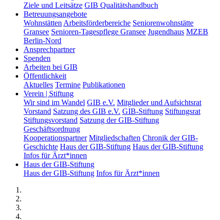
Ziele und Leitsätze
GIB Qualitätshandbuch
Betreuungsangebote
Wohnstätten
Arbeitsförderbereiche
Seniorenwohnstätte
Gransee
Senioren-Tagespflege Gransee
Jugendhaus
MZEB
Berlin-Nord
Ansprechpartner
Spenden
Arbeiten bei GIB
Öffentlichkeit
Aktuelles
Termine
Publikationen
Verein | Stiftung
Wir sind im Wandel
GIB e.V.
Mitglieder und Aufsichtsrat
Vorstand
Satzung des GIB e.V.
GIB-Stiftung
Stiftungsrat
Stiftungsvorstand
Satzung der GIB-Stiftung
Geschäftsordnung
Kooperationspartner
Mitgliedschaften
Chronik der GIB-
Geschichte
Haus der GIB-Stiftung
Haus der GIB-Stiftung
Infos für Ärzt*innen
Haus der GIB-Stiftung
Haus der GIB-Stiftung
Infos für Ärzt*innen