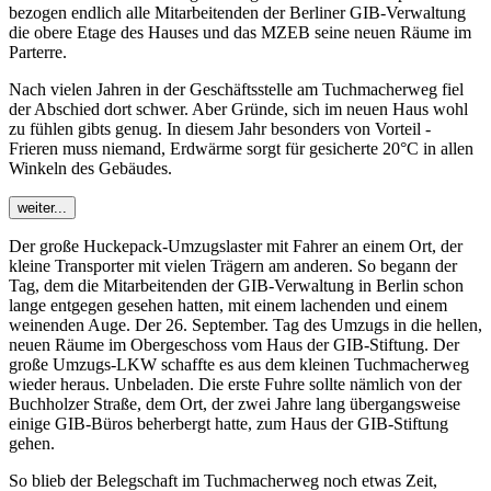
bezogen endlich alle Mitarbeitenden der Berliner GIB-Verwaltung
die obere Etage des Hauses und das MZEB seine neuen Räume im
Parterre.
Nach vielen Jahren in der Geschäftsstelle am Tuchmacherweg fiel
der Abschied dort schwer. Aber Gründe, sich im neuen Haus wohl
zu fühlen gibts genug. In diesem Jahr besonders von Vorteil -
Frieren muss niemand, Erdwärme sorgt für gesicherte 20°C in allen
Winkeln des Gebäudes.
weiter...
Der große Huckepack-Umzugslaster mit Fahrer an einem Ort, der
kleine Transporter mit vielen Trägern am anderen. So begann der
Tag, dem die Mitarbeitenden der GIB-Verwaltung in Berlin schon
lange entgegen gesehen hatten, mit einem lachenden und einem
weinenden Auge. Der 26. September. Tag des Umzugs in die hellen,
neuen Räume im Obergeschoss vom Haus der GIB-Stiftung. Der
große Umzugs-LKW schaffte es aus dem kleinen Tuchmacherweg
wieder heraus. Unbeladen. Die erste Fuhre sollte nämlich von der
Buchholzer Straße, dem Ort, der zwei Jahre lang übergangsweise
einige GIB-Büros beherbergt hatte, zum Haus der GIB-Stiftung
gehen.
So blieb der Belegschaft im Tuchmacherweg noch etwas Zeit,