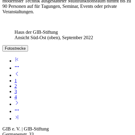
modernster Technik ausgestatteter Multifunktionsraum nimmt bis zu
90 Personen auf für Tagungen, Seminar, Events oder private
Veranstaltungen.
Haus der GIB-Stiftung
Ansicht Süd-Ost (oben), September 2022
Fotostrecke
1
2
3
4
GIB e. V. | GIB-Stiftung
Germanenstr. 33