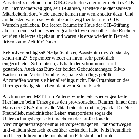
Abschied zu nehmen und GIB-Geschichte zu erinnern. Seit es GIB
am Tuchmacherweg gibt, seit 19 Jahren, arbeitete die dienstälteste
Mitarbeiterin dort. Viele andere kamen nur wenig später dazu. Und
am liebsten wären sie wohl alle auf ewig hier bei ihren GIB-
Wurzeln geblieben. Die leeren Räume im Haus der GIB-Stiftung
aber, in denen schnell wieder gearbeitet werden sollte – die Rechner
wurden als letzte abgebaut und waren als erste wieder in Betrieb –
ließen kaum Zeit für Trauer.
Rekordverdächtig saß Nadja Schlitzer, Assistentin des Vorstands,
schon am 27. September wieder an ihrem sehr persönlich
eingerichteten Schreibtisch, als hätte der schon immer dort
gestanden. Auch das Büro der beiden Gebäudemanager, Silvio
Bartosch und Victor Dominguez, hatte sich flugs gefüllt.
Anzutreffen waren sie hier allerdings nicht. Die Organisation des
Umzugs erledigt sich eben nicht vom Schreibtisch.
Auch im neuen MZEB im Parterre wurde bald wieder gearbeitet.
Hier hatten beim Umzug aus den provisorischen Räumen hinter dem
Haus der GIB-Stiftung alle Mitarbeitenden mit angepackt. Dr. Nils
Freundlieb, medizinischer Leiter, transportierte sogar die
Untersuchungsliege selbst, nachdem der professionelle
Medizingerätetransporteur allen vorgeschlagenen Transportwegen
und -mitteln skeptisch gegenüber gestanden hatte. Nils Freundlieb
und Liege fuhren beide hochkant im Fahrstuhl nach unten.