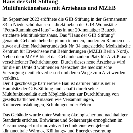
Haus der GIB-Stiftung –
Multifunktionshaus mit Ärztehaus und MZEB
Im September 2022 eröffnete die GIB-Stiftung in der Germanenstr.
33 in Niederschönhausen – direkt neben der GIB-Wohnstätte
"Petra-Ramminger-Haus" – das in nur 20-monatiger Bauzeit
errichtete Multifunktionshaus. Das "Haus der GIB-Stiftung"
genannte Gebäude beherbergt nun in neuen, modernen Räumen das
zuvor auf dem Nachbargrundstück Nr. 34 angesiedelte Medizinische
Zentrum für Erwachsene mit Behinderungen (MZEB Berlin-Nord).
Neben dem MZEB bietet das Gebäude zudem Platz für Arzt-Praxen
verschiedener Fachrichtungen. Durch dieses neue Ärztehaus wird
für die im Umfeld wohnenden Menschen die medizinische
Versorgung deutlich verbessert und deren Wege zum Arzt werden
verkürzt.
Der 3-geschossige barrierefreie Bau ist darüber hinaus neuer
Hauptsitz der GIB-Stiftung und schafft durch seine
Multifunktionalität auch Möglichkeiten zur Durchführung von
gesellschaftlichen Anlässen wie Versammlungen,
Kulturveranstaltungen, Schulungen oder Feiern.
Das Gebäude wurde unter Wahrung ökologischer und nachhaltiger
Standards errichtet. Erdwärme und Solarenergie ermöglichen im
Zusammenspiel mit innovativer Technik eine weitgehend
klimaneutrale Wärme-, Kühlungs- und Energieversorgung.