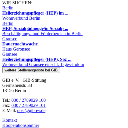
WIR SUCHEN:
Berlin
Heilerziehungspfleger (HEP) im ...
Wohnverbund Berlin
Berlin
HEP, Sozialpädagoge/in Sozialp ...
Beschäftigungs- und Förderbereich in Berlin
Gransee
Dauernachtwache
Haus Geronsee
Gransee
Heilerziehungspfleger (HEP), Soz ...
Wohnverbund Gransee einschl. Tagesstruktur
weitere Stellenangebote bei GIB
GIB e. V. | GIB-Stiftung
Germanenstr. 33
13156 Berlin
Tel.:
030 / 2789029 100
Fax:
030 / 2789029 101
E-Mail:
post@gib-ev.de
Kontakt
Kooperationspartner