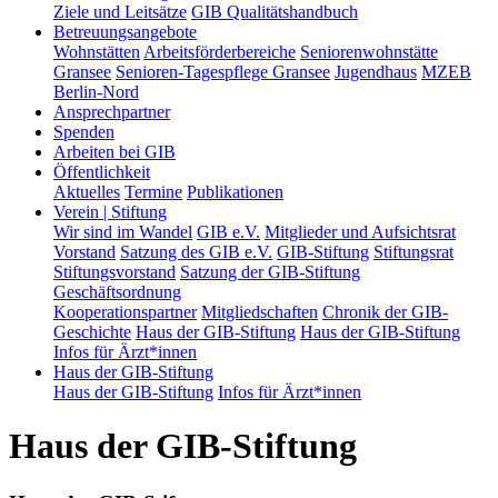
Ziele und Leitsätze
GIB Qualitätshandbuch
Betreuungsangebote
Wohnstätten
Arbeitsförderbereiche
Seniorenwohnstätte
Gransee
Senioren-Tagespflege Gransee
Jugendhaus
MZEB
Berlin-Nord
Ansprechpartner
Spenden
Arbeiten bei GIB
Öffentlichkeit
Aktuelles
Termine
Publikationen
Verein | Stiftung
Wir sind im Wandel
GIB e.V.
Mitglieder und Aufsichtsrat
Vorstand
Satzung des GIB e.V.
GIB-Stiftung
Stiftungsrat
Stiftungsvorstand
Satzung der GIB-Stiftung
Geschäftsordnung
Kooperationspartner
Mitgliedschaften
Chronik der GIB-
Geschichte
Haus der GIB-Stiftung
Haus der GIB-Stiftung
Infos für Ärzt*innen
Haus der GIB-Stiftung
Haus der GIB-Stiftung
Infos für Ärzt*innen
Haus der GIB-Stiftung