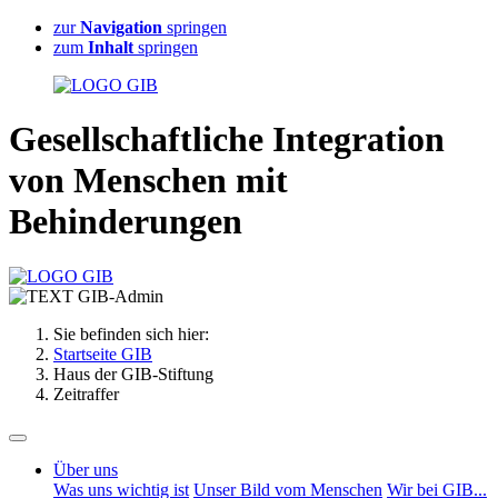
zur
Navigation
springen
zum
Inhalt
springen
G
esellschaftliche
I
ntegration
von Menschen mit
B
ehinderungen
Sie befinden sich hier:
Startseite GIB
Haus der GIB-Stiftung
Zeitraffer
Über uns
Was uns wichtig ist
Unser Bild vom Menschen
Wir bei GIB...